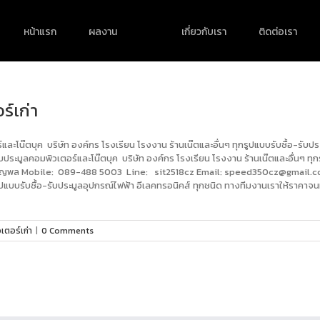
หน้าแรก
ผลงาน
เกี่ยวกับเรา
ติดต่อเรา
ร์เก่า
ร์และโน๊ตบุค บริษัท องค์กร โรงเรียน โรงงาน ร้านเน๊ตและอื่นๆ ทุกรูปแบบรับซื้อ-รั
อ-รับประมูลคอมพิวเตอร์และโน๊ตบุค บริษัท องค์กร โรงเรียน โรงงาน ร้านเน๊ตและอื่นๆ ท
ณภิญโญพล Mobile: 089-488 5003 Line: sit2518cz Email:
speed350cz@gmail.
รูปแบบรับซื้อ-รับประมูลอุปกรณ์ไฟฟ้า อีเลคทรอนิคส์ ทุกชนิด ทางทีมงานเราให้ราคาจน
เตอร์เก่า
|
0 Comments