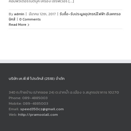
คอมพิวเตอร์โน๊ตบุค เครื่อง เซิร์ฟเวอร์ [...]
By
admin
|
มีนาคม 12th, 2017
|
รับซื้อ-รับประมูลอุปกรณ์ไฟฟ้า อีเลคทรอ
นิคส์
|
0 Comments
Read More
บริษัท เค.พี.พี โปรดักส์ (2518) จำดัก
340 ถ.ท้ายบ้าน (ปากซอย 24) ต.ปากน้ำ อ.เมือง จ.สมุทรปราการ 10270
Phone: 089-4885003
Mobile: 089-4885003
Email:
speed350cz@gmail.com
Web:
http://pramoolall.com